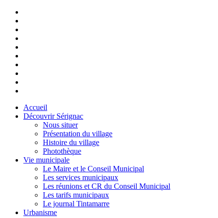
Accueil
Découvrir Sérignac
Nous situer
Présentation du village
Histoire du village
Photothèque
Vie municipale
Le Maire et le Conseil Municipal
Les services municipaux
Les réunions et CR du Conseil Municipal
Les tarifs municipaux
Le journal Tintamarre
Urbanisme