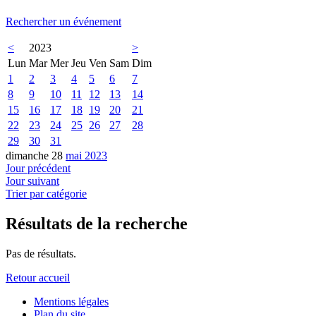
Rechercher un événement
<
2023
>
Lun
Mar
Mer
Jeu
Ven
Sam
Dim
1
2
3
4
5
6
7
8
9
10
11
12
13
14
15
16
17
18
19
20
21
22
23
24
25
26
27
28
29
30
31
dimanche 28
mai 2023
Jour précédent
Jour suivant
Trier par catégorie
Résultats de la recherche
Pas de résultats.
Retour accueil
Mentions légales
Plan du site