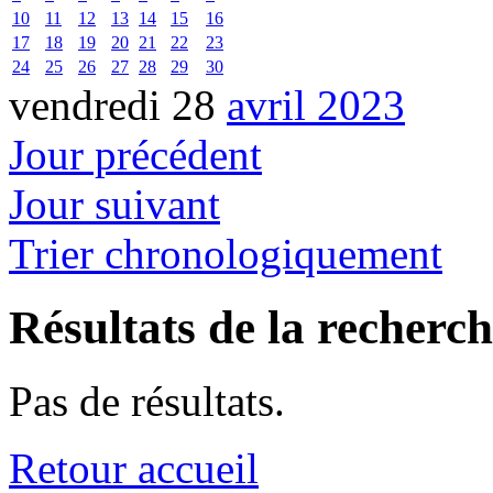
10
11
12
13
14
15
16
17
18
19
20
21
22
23
24
25
26
27
28
29
30
vendredi 28
avril 2023
Jour précédent
Jour suivant
Trier chronologiquement
Résultats de la recherc
Pas de résultats.
Retour accueil