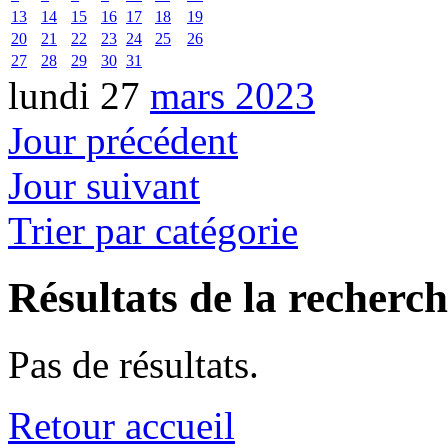
13
14
15
16
17
18
19
20
21
22
23
24
25
26
27
28
29
30
31
lundi 27
mars 2023
Jour précédent
Jour suivant
Trier par catégorie
Résultats de la recherc
Pas de résultats.
Retour accueil