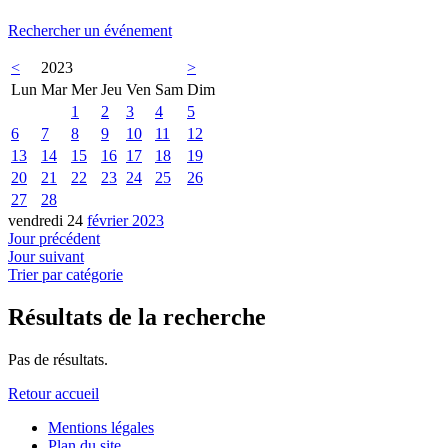
Rechercher un événement
<
2023
>
Lun
Mar
Mer
Jeu
Ven
Sam
Dim
1
2
3
4
5
6
7
8
9
10
11
12
13
14
15
16
17
18
19
20
21
22
23
24
25
26
27
28
vendredi 24
février 2023
Jour précédent
Jour suivant
Trier par catégorie
Résultats de la recherche
Pas de résultats.
Retour accueil
Mentions légales
Plan du site