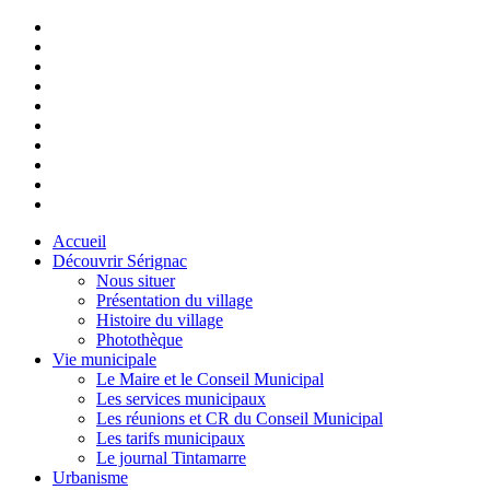
Accueil
Découvrir Sérignac
Nous situer
Présentation du village
Histoire du village
Photothèque
Vie municipale
Le Maire et le Conseil Municipal
Les services municipaux
Les réunions et CR du Conseil Municipal
Les tarifs municipaux
Le journal Tintamarre
Urbanisme