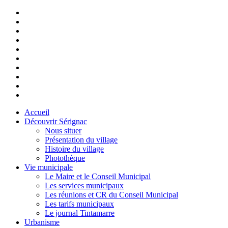
Accueil
Découvrir Sérignac
Nous situer
Présentation du village
Histoire du village
Photothèque
Vie municipale
Le Maire et le Conseil Municipal
Les services municipaux
Les réunions et CR du Conseil Municipal
Les tarifs municipaux
Le journal Tintamarre
Urbanisme