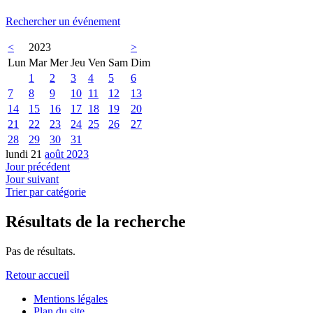
Rechercher un événement
<
2023
>
Lun
Mar
Mer
Jeu
Ven
Sam
Dim
1
2
3
4
5
6
7
8
9
10
11
12
13
14
15
16
17
18
19
20
21
22
23
24
25
26
27
28
29
30
31
lundi 21
août 2023
Jour précédent
Jour suivant
Trier par catégorie
Résultats de la recherche
Pas de résultats.
Retour accueil
Mentions légales
Plan du site