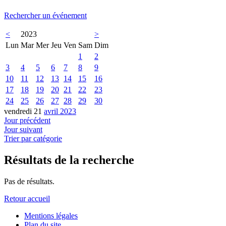
Rechercher un événement
<
2023
>
Lun
Mar
Mer
Jeu
Ven
Sam
Dim
1
2
3
4
5
6
7
8
9
10
11
12
13
14
15
16
17
18
19
20
21
22
23
24
25
26
27
28
29
30
vendredi 21
avril 2023
Jour précédent
Jour suivant
Trier par catégorie
Résultats de la recherche
Pas de résultats.
Retour accueil
Mentions légales
Plan du site