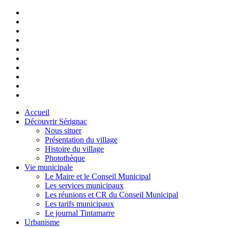
Accueil
Découvrir Sérignac
Nous situer
Présentation du village
Histoire du village
Photothèque
Vie municipale
Le Maire et le Conseil Municipal
Les services municipaux
Les réunions et CR du Conseil Municipal
Les tarifs municipaux
Le journal Tintamarre
Urbanisme