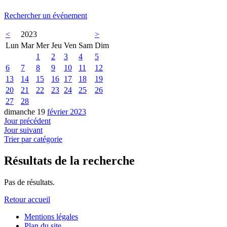
Rechercher un événement
<
2023
>
Lun
Mar
Mer
Jeu
Ven
Sam
Dim
1
2
3
4
5
6
7
8
9
10
11
12
13
14
15
16
17
18
19
20
21
22
23
24
25
26
27
28
dimanche 19
février 2023
Jour précédent
Jour suivant
Trier par catégorie
Résultats de la recherche
Pas de résultats.
Retour accueil
Mentions légales
Plan du site