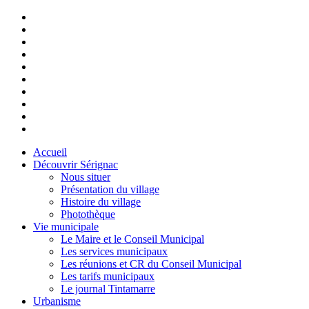
Accueil
Découvrir Sérignac
Nous situer
Présentation du village
Histoire du village
Photothèque
Vie municipale
Le Maire et le Conseil Municipal
Les services municipaux
Les réunions et CR du Conseil Municipal
Les tarifs municipaux
Le journal Tintamarre
Urbanisme