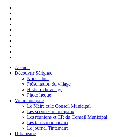
Accueil
Découvrir Sérignac
Nous situer
Présentation du village
Histoire du village
Photothèque
Vie municipale
Le Maire et le Conseil Municipal
Les services municipaux
Les réunions et CR du Conseil Municipal
Les tarifs municipaux
Le journal Tintamarre
Urbanisme