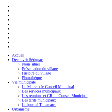
Accueil
Découvrir Sérignac
Nous situer
Présentation du village
Histoire du village
Photothèque
Vie municipale
Le Maire et le Conseil Municipal
Les services municipaux
Les réunions et CR du Conseil Municipal
Les tarifs municipaux
Le journal Tintamarre
Urbanisme