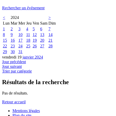
Rechercher un événement
<
2024
>
Lun
Mar
Mer
Jeu
Ven
Sam
Dim
1
2
3
4
5
6
7
8
9
10
11
12
13
14
15
16
17
18
19
20
21
22
23
24
25
26
27
28
29
30
31
vendredi 19
janvier 2024
Jour précédent
Jour suivant
Trier par catégorie
Résultats de la recherche
Pas de résultats.
Retour accueil
Mentions légales
Plan du site