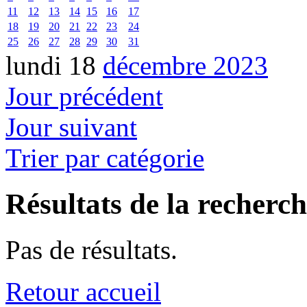
11
12
13
14
15
16
17
18
19
20
21
22
23
24
25
26
27
28
29
30
31
lundi 18
décembre 2023
Jour précédent
Jour suivant
Trier par catégorie
Résultats de la recherc
Pas de résultats.
Retour accueil