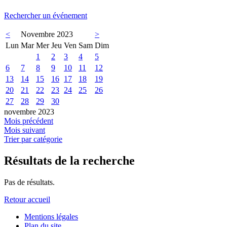
Rechercher un événement
<
Novembre 2023
>
Lun
Mar
Mer
Jeu
Ven
Sam
Dim
1
2
3
4
5
6
7
8
9
10
11
12
13
14
15
16
17
18
19
20
21
22
23
24
25
26
27
28
29
30
novembre 2023
Mois précédent
Mois suivant
Trier par catégorie
Résultats de la recherche
Pas de résultats.
Retour accueil
Mentions légales
Plan du site