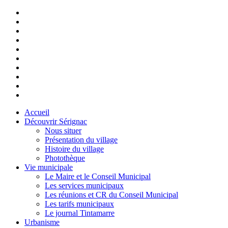
Accueil
Découvrir Sérignac
Nous situer
Présentation du village
Histoire du village
Photothèque
Vie municipale
Le Maire et le Conseil Municipal
Les services municipaux
Les réunions et CR du Conseil Municipal
Les tarifs municipaux
Le journal Tintamarre
Urbanisme