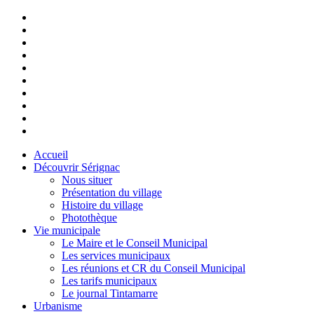
Accueil
Découvrir Sérignac
Nous situer
Présentation du village
Histoire du village
Photothèque
Vie municipale
Le Maire et le Conseil Municipal
Les services municipaux
Les réunions et CR du Conseil Municipal
Les tarifs municipaux
Le journal Tintamarre
Urbanisme