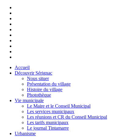
Accueil
Découvrir Sérignac
Nous situer
Présentation du village
Histoire du village
Photothèque
Vie municipale
Le Maire et le Conseil Municipal
Les services municipaux
Les réunions et CR du Conseil Municipal
Les tarifs municipaux
Le journal Tintamarre
Urbanisme