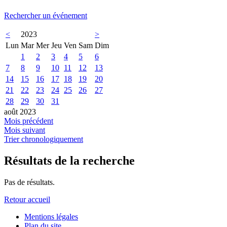
Rechercher un événement
<
2023
>
Lun
Mar
Mer
Jeu
Ven
Sam
Dim
1
2
3
4
5
6
7
8
9
10
11
12
13
14
15
16
17
18
19
20
21
22
23
24
25
26
27
28
29
30
31
août 2023
Mois précédent
Mois suivant
Trier chronologiquement
Résultats de la recherche
Pas de résultats.
Retour accueil
Mentions légales
Plan du site