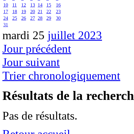
10
11
12
13
14
15
16
17
18
19
20
21
22
23
24
25
26
27
28
29
30
31
mardi 25
juillet 2023
Jour précédent
Jour suivant
Trier chronologiquement
Résultats de la recherc
Pas de résultats.
Retour accueil