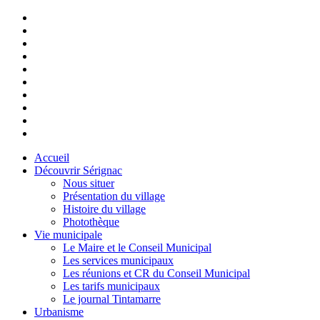
Accueil
Découvrir Sérignac
Nous situer
Présentation du village
Histoire du village
Photothèque
Vie municipale
Le Maire et le Conseil Municipal
Les services municipaux
Les réunions et CR du Conseil Municipal
Les tarifs municipaux
Le journal Tintamarre
Urbanisme