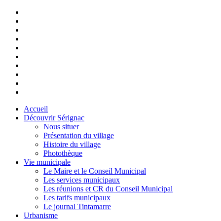
Accueil
Découvrir Sérignac
Nous situer
Présentation du village
Histoire du village
Photothèque
Vie municipale
Le Maire et le Conseil Municipal
Les services municipaux
Les réunions et CR du Conseil Municipal
Les tarifs municipaux
Le journal Tintamarre
Urbanisme