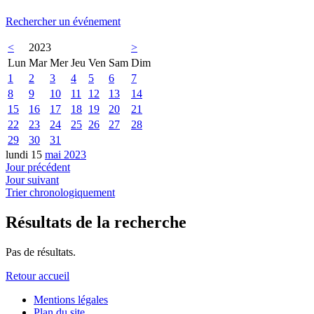
Rechercher un événement
<
2023
>
Lun
Mar
Mer
Jeu
Ven
Sam
Dim
1
2
3
4
5
6
7
8
9
10
11
12
13
14
15
16
17
18
19
20
21
22
23
24
25
26
27
28
29
30
31
lundi 15
mai 2023
Jour précédent
Jour suivant
Trier chronologiquement
Résultats de la recherche
Pas de résultats.
Retour accueil
Mentions légales
Plan du site