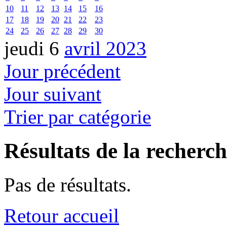
10
11
12
13
14
15
16
17
18
19
20
21
22
23
24
25
26
27
28
29
30
jeudi 6
avril 2023
Jour précédent
Jour suivant
Trier par catégorie
Résultats de la recherc
Pas de résultats.
Retour accueil