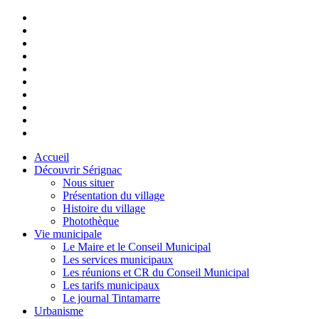
Accueil
Découvrir Sérignac
Nous situer
Présentation du village
Histoire du village
Photothèque
Vie municipale
Le Maire et le Conseil Municipal
Les services municipaux
Les réunions et CR du Conseil Municipal
Les tarifs municipaux
Le journal Tintamarre
Urbanisme