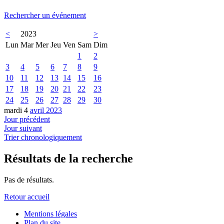
Rechercher un événement
<
2023
>
Lun
Mar
Mer
Jeu
Ven
Sam
Dim
1
2
3
4
5
6
7
8
9
10
11
12
13
14
15
16
17
18
19
20
21
22
23
24
25
26
27
28
29
30
mardi 4
avril 2023
Jour précédent
Jour suivant
Trier chronologiquement
Résultats de la recherche
Pas de résultats.
Retour accueil
Mentions légales
Plan du site