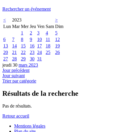
Rechercher un événement
<
2023
>
Lun
Mar
Mer
Jeu
Ven
Sam
Dim
1
2
3
4
5
6
7
8
9
10
11
12
13
14
15
16
17
18
19
20
21
22
23
24
25
26
27
28
29
30
31
jeudi 30
mars 2023
Jour précédent
Jour suivant
Trier par catégorie
Résultats de la recherche
Pas de résultats.
Retour accueil
Mentions légales
Plan du site