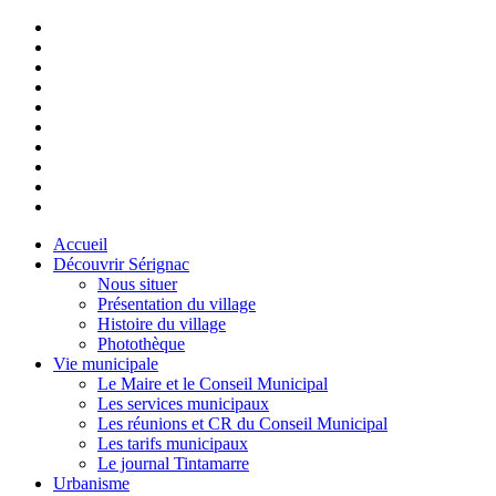
Accueil
Découvrir Sérignac
Nous situer
Présentation du village
Histoire du village
Photothèque
Vie municipale
Le Maire et le Conseil Municipal
Les services municipaux
Les réunions et CR du Conseil Municipal
Les tarifs municipaux
Le journal Tintamarre
Urbanisme