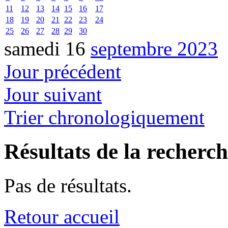
11
12
13
14
15
16
17
18
19
20
21
22
23
24
25
26
27
28
29
30
samedi 16
septembre 2023
Jour précédent
Jour suivant
Trier chronologiquement
Résultats de la recherc
Pas de résultats.
Retour accueil