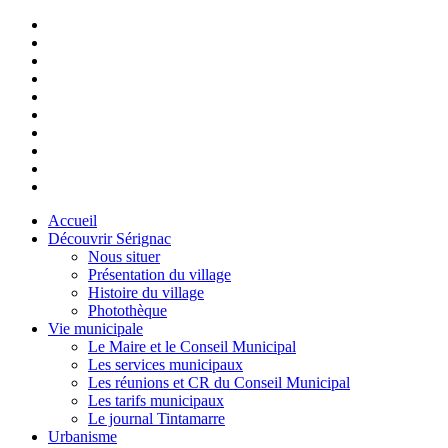
Accueil
Découvrir Sérignac
Nous situer
Présentation du village
Histoire du village
Photothèque
Vie municipale
Le Maire et le Conseil Municipal
Les services municipaux
Les réunions et CR du Conseil Municipal
Les tarifs municipaux
Le journal Tintamarre
Urbanisme