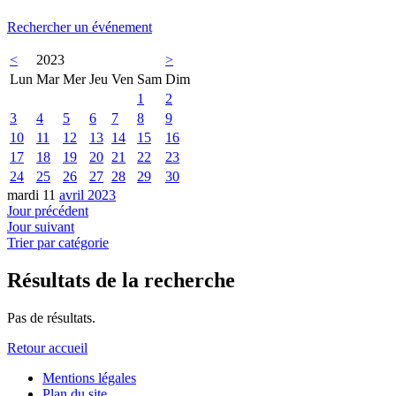
Rechercher un événement
<
2023
>
Lun
Mar
Mer
Jeu
Ven
Sam
Dim
1
2
3
4
5
6
7
8
9
10
11
12
13
14
15
16
17
18
19
20
21
22
23
24
25
26
27
28
29
30
mardi 11
avril 2023
Jour précédent
Jour suivant
Trier par catégorie
Résultats de la recherche
Pas de résultats.
Retour accueil
Mentions légales
Plan du site