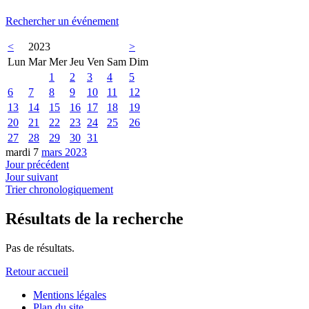
Rechercher un événement
<
2023
>
Lun
Mar
Mer
Jeu
Ven
Sam
Dim
1
2
3
4
5
6
7
8
9
10
11
12
13
14
15
16
17
18
19
20
21
22
23
24
25
26
27
28
29
30
31
mardi 7
mars 2023
Jour précédent
Jour suivant
Trier chronologiquement
Résultats de la recherche
Pas de résultats.
Retour accueil
Mentions légales
Plan du site