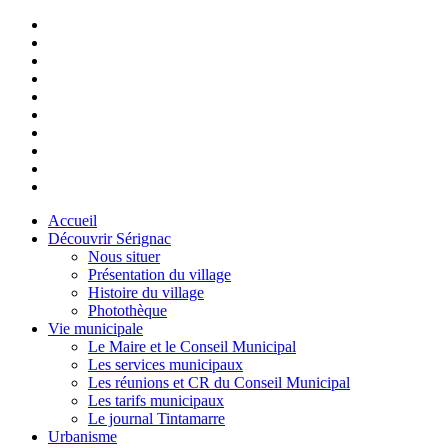
Accueil
Découvrir Sérignac
Nous situer
Présentation du village
Histoire du village
Photothèque
Vie municipale
Le Maire et le Conseil Municipal
Les services municipaux
Les réunions et CR du Conseil Municipal
Les tarifs municipaux
Le journal Tintamarre
Urbanisme