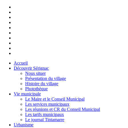
Accueil
Découvrir Sérignac
Nous situer
Présentation du village
Histoire du village
Photothèque
Vie municipale
Le Maire et le Conseil Municipal
Les services municipaux
Les réunions et CR du Conseil Municipal
Les tarifs municipaux
Le journal Tintamarre
Urbanisme