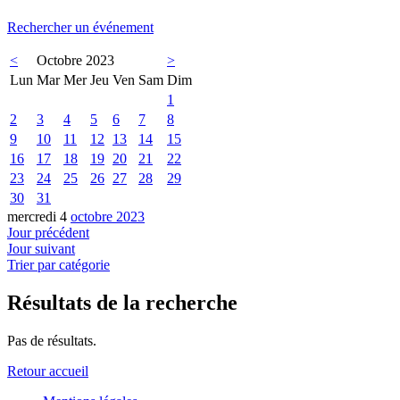
Rechercher un événement
<
Octobre 2023
>
Lun
Mar
Mer
Jeu
Ven
Sam
Dim
1
2
3
4
5
6
7
8
9
10
11
12
13
14
15
16
17
18
19
20
21
22
23
24
25
26
27
28
29
30
31
mercredi 4
octobre 2023
Jour précédent
Jour suivant
Trier par catégorie
Résultats de la recherche
Pas de résultats.
Retour accueil