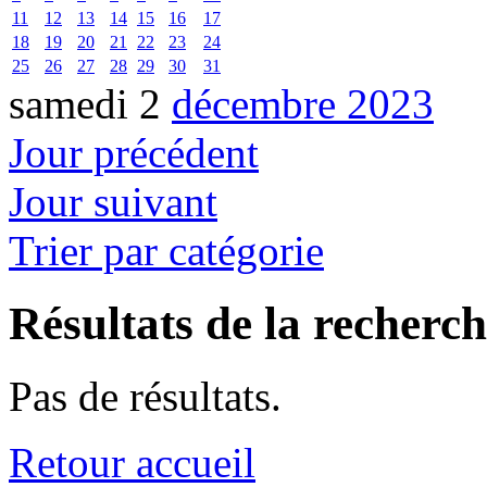
11
12
13
14
15
16
17
18
19
20
21
22
23
24
25
26
27
28
29
30
31
samedi 2
décembre 2023
Jour précédent
Jour suivant
Trier par catégorie
Résultats de la recherc
Pas de résultats.
Retour accueil