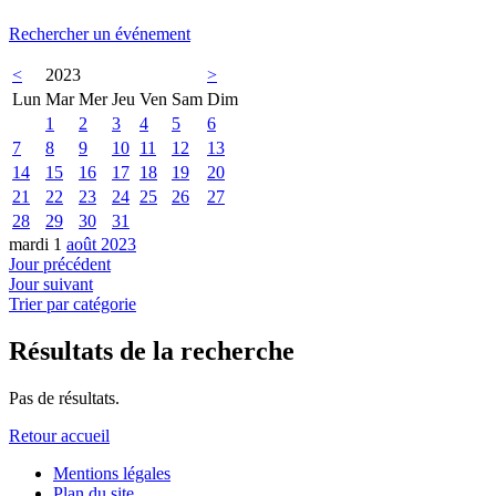
Rechercher un événement
<
2023
>
Lun
Mar
Mer
Jeu
Ven
Sam
Dim
1
2
3
4
5
6
7
8
9
10
11
12
13
14
15
16
17
18
19
20
21
22
23
24
25
26
27
28
29
30
31
mardi 1
août 2023
Jour précédent
Jour suivant
Trier par catégorie
Résultats de la recherche
Pas de résultats.
Retour accueil
Mentions légales
Plan du site