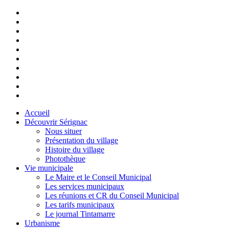
Accueil
Découvrir Sérignac
Nous situer
Présentation du village
Histoire du village
Photothèque
Vie municipale
Le Maire et le Conseil Municipal
Les services municipaux
Les réunions et CR du Conseil Municipal
Les tarifs municipaux
Le journal Tintamarre
Urbanisme